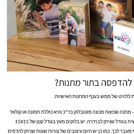
 להדפסה בתור מתנות?
ת ללהיט של ממש בענף המתנות האישיות:
 מתנה שכזאת מכונה פוטובלוק בד"כ והיא כוללת תמונה או קולאז'
תמונות ערוכות על גבי בלוק עץ קשיח בגודל שניתן לבחירה. יש בלוקים מעץ בגודל קטן של 15X15
ו של 50X30 ס"מ ואף מעבר לכך. כמו כן יש היום עיצובים של צורות שונות שניתן להדפיס