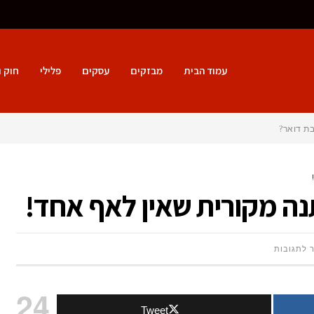
עמוד הבית
מבזקים
עסקים
פלילי
חוק 
בת דואר?
ה מקורית שאין לאף אחד!
על
ר לתגובות
הדפסה
24
Tweet
על