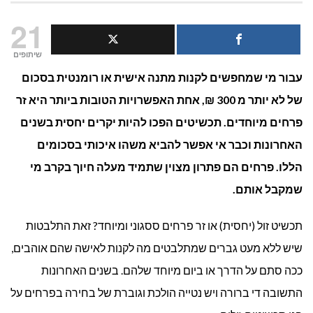
למה
21
עדיף
שיתופים
עבור מי שמחפשים לקנות מתנה אישית או רומנטית בסכום
לקנות
של לא יותר מ 300 ₪, אחת האפשרויות הטובות ביותר היא זר
פרחים
פרחים מיוחדים. תכשיטים הפכו להיות יקרים יחסית בשנים
על
האחרונות וכבר אי אפשר להביא משהו איכותי בסכומים
הללו. פרחים הם פתרון מצוין שתמיד מעלה חיוך בקרב מי
פני
שמקבל אותם.
תכשיטים?
תכשיט זול (יחסית) או זר פרחים ססגוני ומיוחד? זאת התלבטות
שיש ללא מעט גברים שמתלבטים מה לקנות לאישה שהם אוהבים,
ככה סתם על הדרך או ביום מיוחד שלהם. בשנים האחרונות
התשובה די ברורה ויש נטייה הולכת וגוברת של בחירה בפרחים על