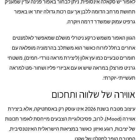
לאפור יש סקאלה אינסופית. ניתן לבחור באפור פנינה עדין שמעניק
תחושת מרחב הדומה ללבן אך עם רכות גדולה יותר או באפור
גרפיט עמוק שמשדר דרמה ויוקרה.
הגוון האפור משמש כרקע ניטרלי מושלם שמאפשר לאלמנטים
אחרים בחלל לזרוח כאשר הוא משתלב בהרמוניה מופלאה עם
חומרים טבעיים כמו עץ אלון (ליצירת מראה נורדי-חמים), משטחי
גרניט פורצלן במראה שיש או עם אביזרי פליז ושחור-מט למראה
תעשייתי-יוקרתי.
אווירה של שלווה ותחכום
עיצוב מטבח בשנת 2026 אינו עוסק רק באסתטיקה, אלא ביצירת
אווירה (Mood). לרוב, פסיכולוגיית הצבעים מייחסת לאפור תכונות
של יציבות, רוגע ואיזון כאשר במציאות הישראלית האינטנסיבית,
המטבח הופך למקלט של שקט.