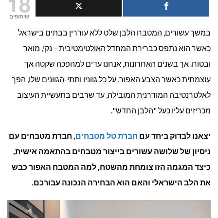
18
אפור:
שיתופים
במשך עשורים, המטבח הלבן שלט ללא עוררין בבתים בישראל
האם
כאשר הוא נתפס כברירת המחדל האולטימטיבית – נקי, מואר
הוא
ובטוח. אך בשנים האחרונות, אנחנו עדים למהפכה שקטה אך
הלבן
עוצמתית כאשר הצבע האפור, על כל גווניו ותתי-הגוונים שלו, הפך
לאלטרנטיבה המודרנית המובילה, עד שרבים בתעשיית העיצוב
החדש
מכריזים עליו כעל "הלבן החדש".
יצאנו לבדוק ביחד עם
חברת טל מטבחים
, חברת מטבחים עם
ניסיון של שלושה עשורים בייצור מטבחים בהתאמה אישית,
כיצד המגמה הזו צומחת מהשטח, למה המטבח האפור כבש
את הלב הישראלי והאם הוא הבחירה הנכונה עבורכם.