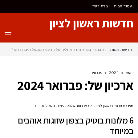
לתוכן
עמוד הבית
יצירת קשר
חדשות ראשון לציון
תפר
חדשות חמות:
29 במרץ 2024
מה התהליך של החלפת מנעול תיבת דואר?
ראשי
»
2024
»
פברואר
ארכיון של:
פברואר 2024
על
מערכת חדשות ראשון לציון
2 בפברואר 2024
8:15
סגור לתגובות
6
6 מלונות בוטיק בצפון שזוגות אוהבים
מלונות
במיוחד
בוטיק