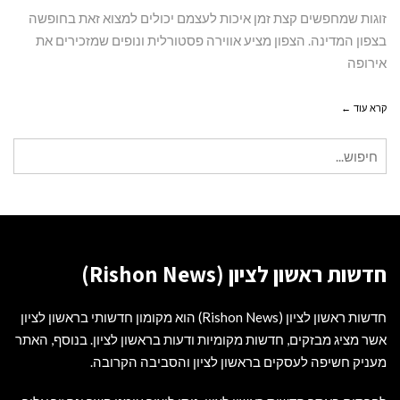
בצפון
זוגות שמחפשים קצת זמן איכות לעצמם יכולים למצוא זאת בחופשה
שזוגות
בצפון המדינה. הצפון מציע אווירה פסטורלית ונופים שמזכירים את
אוהבים
אירופה
במיוחד
קרא עוד ←
חיפוש
עבור:
חדשות ראשון לציון (Rishon News)
חדשות ראשון לציון (Rishon News) הוא מקומון חדשותי בראשון לציון
אשר מציג מבזקים, חדשות מקומיות ודעות בראשון לציון. בנוסף, האתר
מעניק חשיפה לעסקים בראשון לציון והסביבה הקרובה.