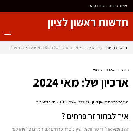
לתוכן
עמוד הבית
יצירת קשר
חדשות ראשון לציון
תפר
חדשות חמות:
29 במרץ 2024
מה התהליך של החלפת מנעול תיבת דואר?
ראשי
»
2024
»
מאי
ארכיון של:
מאי 2024
על
מערכת חדשות ראשון לציון
28 במאי 2024
11:38
סגור לתגובות
איך לבחור
איך לבחור זר פרחים ?
זר
פרחים
זה נשמע אולי די טריוויאלי שקונים זר פרחים עבור אדם כלשהו לפי