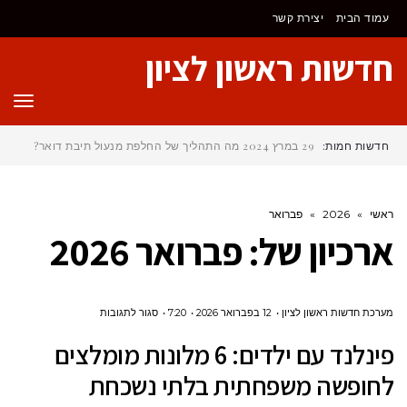
לתוכן
עמוד הבית
יצירת קשר
חדשות ראשון לציון
תפר
חדשות חמות:
29 במרץ 2024
מה התהליך של החלפת מנעול תיבת דואר?
ראשי
»
2026
»
פברואר
ארכיון של:
פברואר 2026
על
מערכת חדשות ראשון לציון
12 בפברואר 2026
7:20
סגור לתגובות
פינלנד
פינלנד עם ילדים: 6 מלונות מומלצים
עם
לחופשה משפחתית בלתי נשכחת
ילדים: