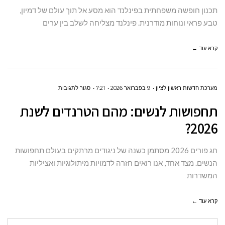
6
תכנון חופשה משפחתית בפינלנד הוא מסע אל תוך עולם של דמיון,
מלונות
טבע פראי ונוחות מודרנית. פינלנד מצליחה לשלב בין ערים
מומלצים
לחופשה
קרא עוד ←
משפחתית
בלתי
על
מערכת חדשות ראשון לציון
9 בפברואר 2026
7:21
סגור לתגובות
נשכחת
תחפושות
תחפושות לנשים: מהם הטרנדים לשנת
לנשים:
2026?
מהם
הטרנדים
חג פורים 2026 מסתמן כשנה של ניגודים מרתקים בעולם תחפושות
לשנת
הנשים. מצד אחד, אנו רואים חזרה לדמויות מיתולוגיות ואציליות
2026?
המשדרות
קרא עוד ←
חיפוש